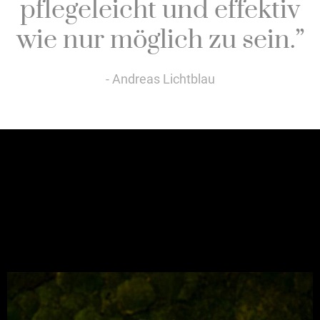
pflegeleicht und effektiv
wie nur möglich zu sein.”
- Andreas Lichtblau