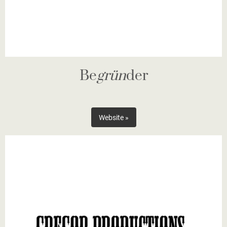
Be
grün
der
Website »