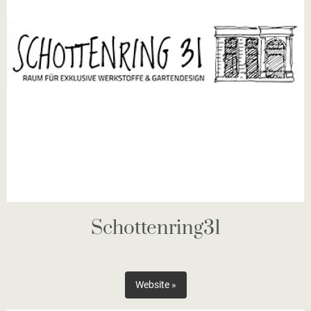
Schottenring31
Website »