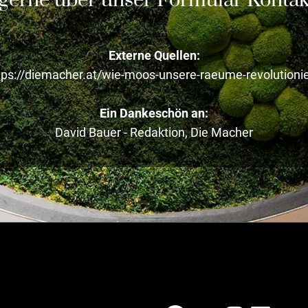
erne über unser Formular Kontakt
Externe Quellen:
tps://diemacher.at/wie-moos-unsere-raeume-revolutionie
Ein Dankeschön an:
David Bauer - Redaktion, Die Macher