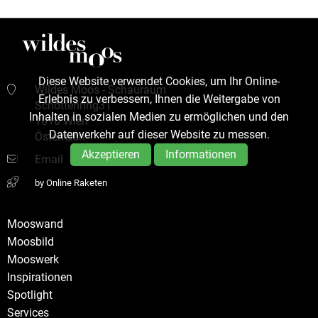
Diese Website verwendet Cookies, um Ihr Online-
Wildes Moos - Schauraum
Erlebnis zu verbessern, Ihnen die Weitergabe von
Schottenring31
Inhalten in sozialen Medien zu ermöglichen und den
1010 Wien
Datenverkehr auf dieser Website zu messen.
Österreich
Akzeptieren
Informationen
Email
by Online Raketen
Mooswand
Moosbild
Mooswerk
Inspirationen
Spotlight
Services